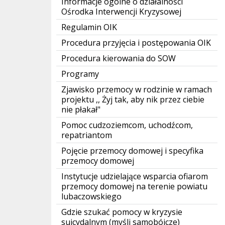
Informacje ogólne o działalności
Ośrodka Interwencji Kryzysowej
Regulamin OIK
Procedura przyjęcia i postępowania OIK
Procedura kierowania do SOW
Programy
Zjawisko przemocy w rodzinie w ramach
projektu ,, Żyj tak, aby nik przez ciebie
nie płakał"
Pomoc cudzoziemcom, uchodźcom,
repatriantom
Pojęcie przemocy domowej i specyfika
przemocy domowej
Instytucje udzielające wsparcia ofiarom
przemocy domowej na terenie powiatu
lubaczowskiego
Gdzie szukać pomocy w kryzysie
suicydalnym (myśli samobójcze)