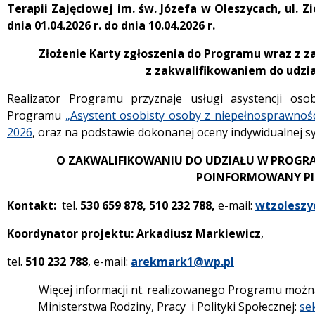
Terapii Zajęciowej im. św. Józefa w Oleszycach, ul. Z
dnia 01.04.2026 r. do dnia 10.04.2026 r.
Złożenie Karty zgłoszenia do Programu wraz z z
z zakwalifikowaniem do udzi
Realizator Programu przyznaje usługi asystencji oso
Programu
„Asystent osobisty osoby z niepełnosprawnośc
2026
, oraz na podstawie dokonanej oceny indywidualnej s
O ZAKWALIFIKOWANIU DO UDZIAŁU W PROGR
POINFORMOWANY PI
Kontakt:
tel.
530 659 878, 510 232 788,
e-mail:
wtzoleszy
Koordynator projektu: Arkadiusz Markiewicz
,
tel.
510 232 788
,
e-mail:
arekmark1@wp.pl
Więcej informacji nt. realizowanego Programu możn
Ministerstwa Rodziny, Pracy i Polityki Społecznej:
se