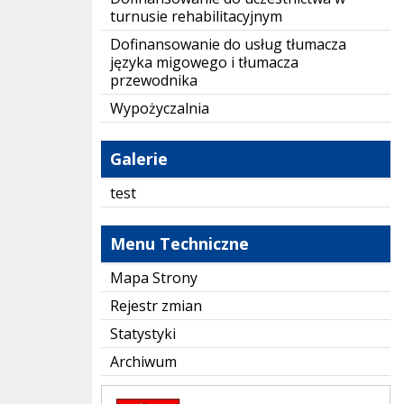
turnusie rehabilitacyjnym
Dofinansowanie do usług tłumacza
języka migowego i tłumacza
przewodnika
Wypożyczalnia
Galerie
test
Menu Techniczne
Mapa Strony
Rejestr zmian
Statystyki
Archiwum
Starostwo Powiatowe w Lubaczowie