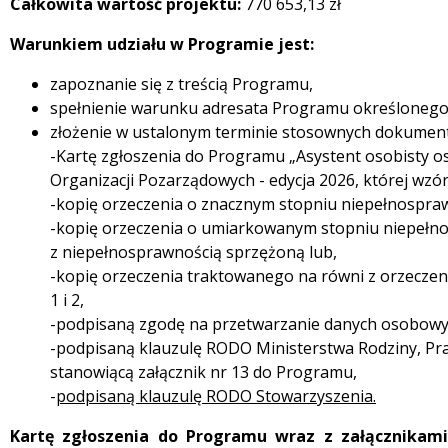
Całkowita wartość projektu:
770 653,13 zł
Warunkiem udziału w Programie jest:
zapoznanie się z treścią Programu,
spełnienie warunku adresata Programu określonego w
złożenie w ustalonym terminie stosownych dokumen
-Kartę zgłoszenia do Programu „Asystent osobisty o
Organizacji Pozarządowych - edycja 2026, której wzó
-kopię orzeczenia o znacznym stopniu niepełnospraw
-kopię orzeczenia o umiarkowanym stopniu niepełn
z niepełnosprawnością sprzężoną lub,
-kopię orzeczenia traktowanego na równi z orzecz
1 i 2,
-podpisaną zgodę na przetwarzanie danych osobowy
-podpisaną klauzulę RODO Ministerstwa Rodziny, Pracy
stanowiącą załącznik nr 13 do Programu,
-
podpisaną klauzulę RODO Stowarzyszenia.
Kartę zgłoszenia do Programu wraz z załącznikami