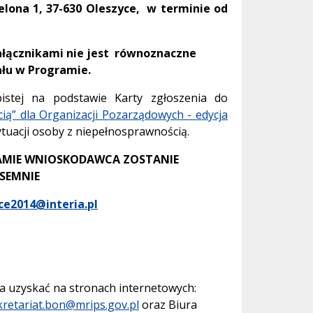
ielona 1, 37-630 Oleszyce, w terminie od
ałącznikami nie jest równoznaczne
ału w Programie
.
bistej na podstawie Karty zgłoszenia do
ią” dla Organizacji Pozarządowych - edycja
ytuacji osoby z niepełnosprawnością.
AMIE WNIOSKODAWCA ZOSTANIE
SEMNIE
ce2014@interia.pl
a uzyskać na stronach internetowych:
kretariat.bon@mrips.gov.pl
oraz Biura