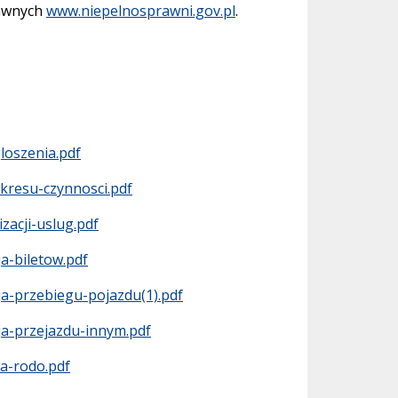
rawnych
www.niepelnosprawni.gov.pl
.
loszenia.pdf
kresu-czynnosci.pdf
acji-uslug.pdf
-biletow.pdf
-przebiegu-pojazdu(1).pdf
a-przejazdu-innym.pdf
a-rodo.pdf