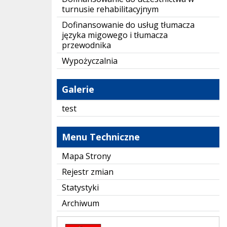
turnusie rehabilitacyjnym
Dofinansowanie do usług tłumacza
języka migowego i tłumacza
przewodnika
Wypożyczalnia
Galerie
test
Menu Techniczne
Mapa Strony
Rejestr zmian
Statystyki
Archiwum
Starostwo Powiatowe w Lubaczowie