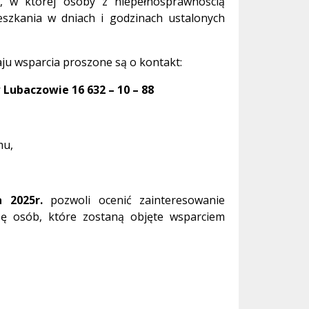
, w której osoby z niepełnosprawnością
szkania w dniach i godzinach ustalonych
u wsparcia proszone są o kontakt:
 Lubaczowie 16 632 – 10 – 88
mu,
a 2025r.
pozwoli ocenić zainteresowanie
bę osób, które zostaną objęte wsparciem