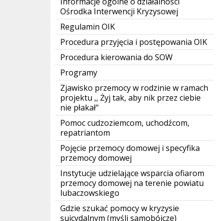
Informacje ogólne o działalności
Ośrodka Interwencji Kryzysowej
Regulamin OIK
Procedura przyjęcia i postępowania OIK
Procedura kierowania do SOW
Programy
Zjawisko przemocy w rodzinie w ramach
projektu ,, Żyj tak, aby nik przez ciebie
nie płakał"
Pomoc cudzoziemcom, uchodźcom,
repatriantom
Pojęcie przemocy domowej i specyfika
przemocy domowej
Instytucje udzielające wsparcia ofiarom
przemocy domowej na terenie powiatu
lubaczowskiego
Gdzie szukać pomocy w kryzysie
suicydalnym (myśli samobójcze)